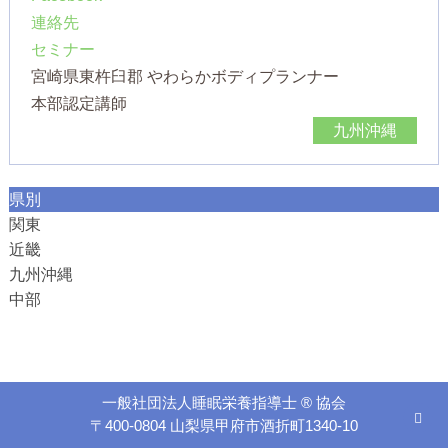
連絡先
セミナー
宮崎県東杵臼郡 やわらかボディプランナー
本部認定講師
九州沖縄
県別
関東
近畿
九州沖縄
中部
一般社団法人睡眠栄養指導士 ® 協会
〒400-0804 山梨県甲府市酒折町1340-10